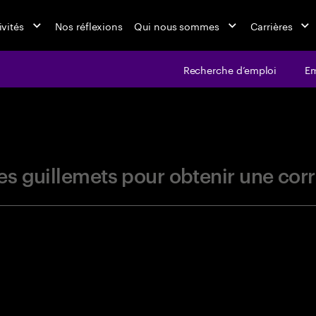
ivités
Nos réflexions
Qui nous sommes
Carrières
Recherche d’emploi
Em
jobs at Ac
r les guillemets pour obtenir une c