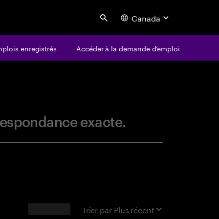
Canada
Search
plois enregistrés
Accéder à la demande d’emploi
centure
orrespondance exacte.
RÉSULTATS
Trier par
Plus récent