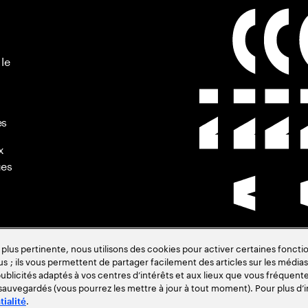
 le
es
x
ues
s pertinente, nous utilisons des cookies pour activer certaines fonctio
us ; ils vous permettent de partager facilement des articles sur les médias 
de
blicités adaptés à vos centres d’intérêts et aux lieux que vous fréquente
 sauvegardés (vous pourrez les mettre à jour à tout moment). Pour plus d’i
.
tialité