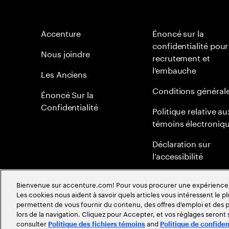
Accenture
Énoncé sur la
confidentialité pour
Nous joindre
recrutement et
l’embauche
Les Anciens
Conditions général
Énoncé Sur la
Confidentialité
Politique relative au
témoins électroniq
Déclaration sur
l’accessibilité
Plan du site
Bienvenue sur accenture.com! Pour vous procurer une expérience plu
Les cookies nous aident à savoir quels articles vous intéressent le pl
Politique mondiale 
permettent de vous fournir du contenu, des offres d’emploi et des pu
méritocratie
lors de la navigation. Cliquez pour Accepter, et vos réglages seront
consulter
and
Politique des fichiers témoins
Politique de confiden