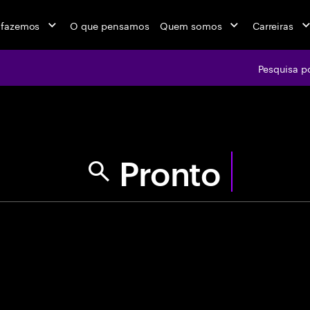
 fazemos
O que pensamos
Quem somos
Carreiras
Pesquisa p
jobs at Ac
Use aspas para