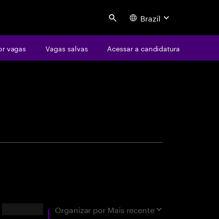
Brazil
Search
or vagas
Vagas salvas
Acessar a candidatura
centure
 correspondências exatas
Resultados
Organizar por
Mais recente