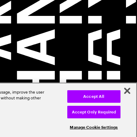
 usage, improve the user
r without making other
Accept All
Accept Only Required
Manage Cookie Settings