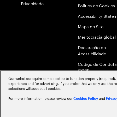
Privacidade
Política de Cookies
Accessibility State
Mapa do Site
Meritocracia global
Declaração de
Acessibilidade
Código de Conduta
COBE
Our websites require some cookies to function properly (required). 
Canal de Denúncia 
experience and for advertising. If you prefer that we only use the 
Ethics Helpline
selections will accept all cookies.
For more information, please review our
and
Cookies Policy
Privac
©
2026
Accenture. All Rights Reserved.