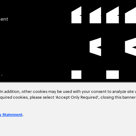
ment
 -
In addition, other cookies may be used with your consent to analyze site
–
required cookies, please select ‘Accept Only Required’, closing this banne
.
y Statement