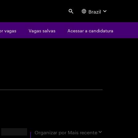
Brazil
Search
or vagas
Vagas salvas
Acessar a candidatura
centure
xatas
Resultados
Organizar por
Mais recente