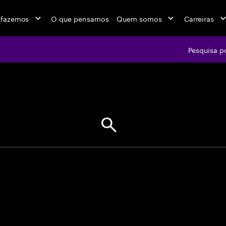
 fazemos
O que pensamos
Quem somos
Carreiras
Pesquisa p
jobs at Ac
se aspas para correspondências e