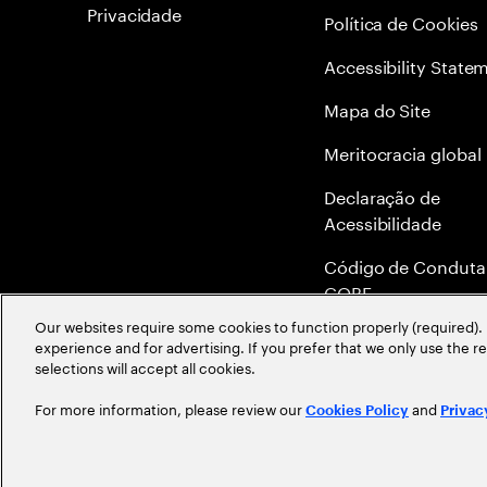
Privacidade
Política de Cookies
Accessibility State
Mapa do Site
Meritocracia global
Declaração de
Acessibilidade
Código de Conduta
COBE
Our websites require some cookies to function properly (required). 
Canal de Denúncia 
experience and for advertising. If you prefer that we only use the 
Ethics Helpline
selections will accept all cookies.
For more information, please review our
and
Cookies Policy
Privac
©
2026
Accenture. All Rights Reserved.