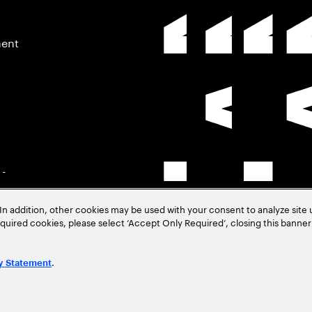
ment
 -
In addition, other cookies may be used with your consent to analyze site
–
required cookies, please select ‘Accept Only Required’, closing this banne
.
y Statement