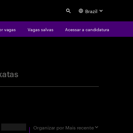
Brazil
Search
or vagas
Vagas salvas
Acessar a candidatura
centure
xatas
Resultados
Organizar por
Mais recente