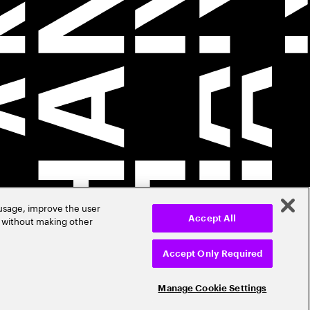
 usage, improve the user
r without making other
Accept All
Accept Only Required
Manage Cookie Settings