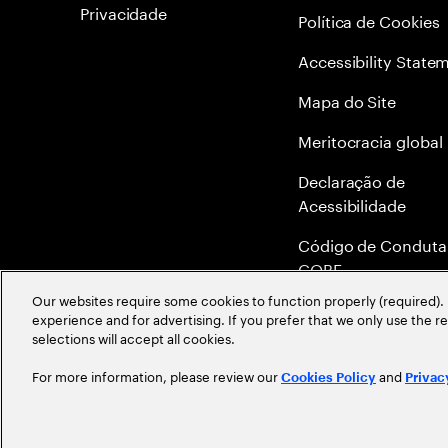
Privacidade
Política de Cookies
Accessibility State
Mapa do Site
Meritocracia global
Declaração de
Acessibilidade
Código de Conduta
COBE
Our websites require some cookies to function properly (required). 
Canal de Denúncia 
experience and for advertising. If you prefer that we only use the 
Ethics Helpline
selections will accept all cookies.
For more information, please review our
and
Cookies Policy
Privac
©
2026
Accenture. All Rights Reserved.