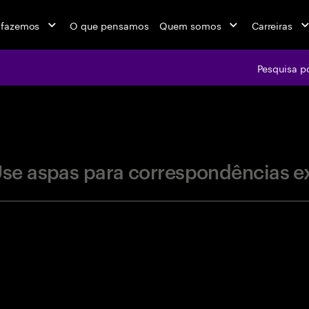
 fazemos
O que pensamos
Quem somos
Carreiras
Pesquisa p
jobs at Ac
se aspas para correspondências e