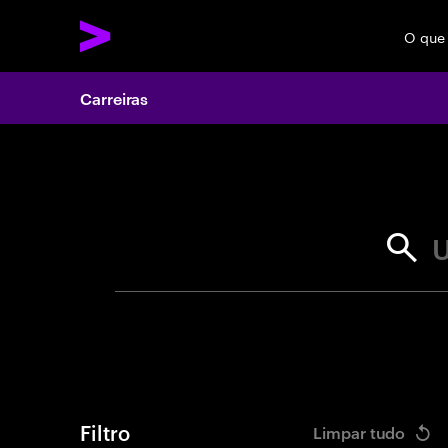
O que
Carreiras
Search 
U
Filtro
Limpar tudo