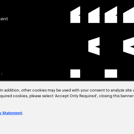
ment
 -
In addition, other cookies may be used with your consent to analyze site
–
required cookies, please select ‘Accept Only Required’, closing this banne
.
y Statement