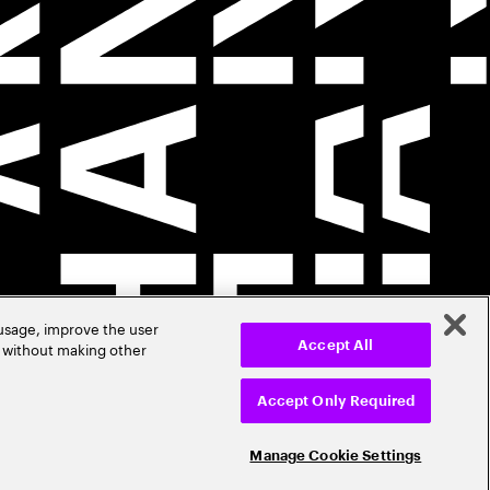
 usage, improve the user
r without making other
Accept All
Accept Only Required
Manage Cookie Settings