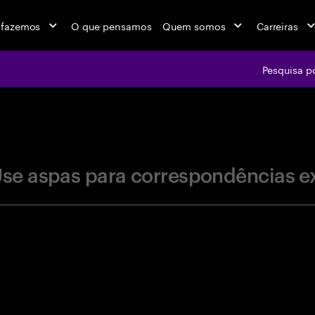
 fazemos
O que pensamos
Quem somos
Carreiras
Pesquisa p
jobs at Ac
se aspas para correspondências e