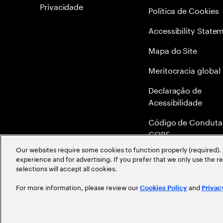
Privacidade
Política de Cookies
Accessibility State
Mapa do Site
Meritocracia global
Declaração de
Acessibilidade
Código de Conduta
COBE
Our websites require some cookies to function properly (required). 
Canal de Denúncia 
experience and for advertising. If you prefer that we only use the 
Ethics Helpline
selections will accept all cookies.
For more information, please review our
and
Cookies Policy
Privac
©
2026
Accenture. All Rights Reserved.