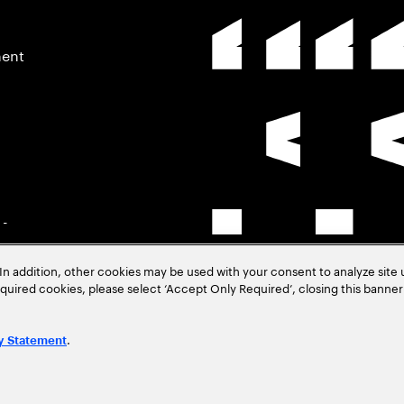
ment
 -
In addition, other cookies may be used with your consent to analyze site
–
required cookies, please select ‘Accept Only Required’, closing this banne
.
y Statement