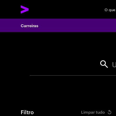
O que
Carreiras
Search 
U
Filtro
Limpar tudo