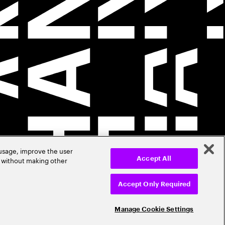
 usage, improve the user
r without making other
Accept All
Accept Only Required
Manage Cookie Settings