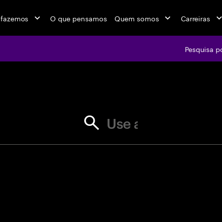
 fazemos
O que pensamos
Quem somos
Carreiras
Pesquisa p
jobs at Ac
se aspas para correspondências e