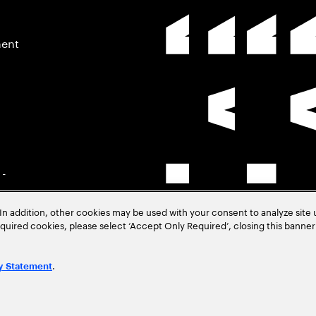
ment
 -
In addition, other cookies may be used with your consent to analyze site
–
required cookies, please select ‘Accept Only Required’, closing this banne
.
y Statement