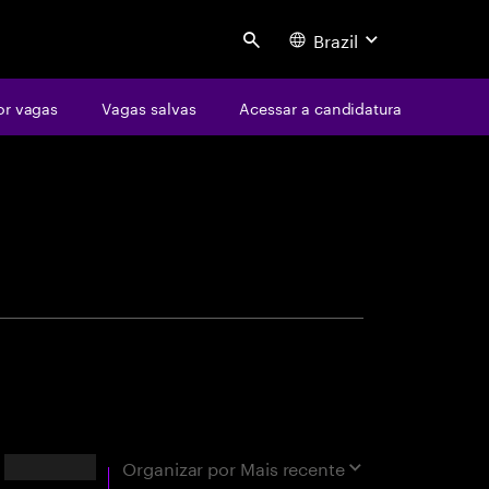
Brazil
Search
or vagas
Vagas salvas
Acessar a candidatura
centure
xatas
Resultados
Organizar por
Mais recente