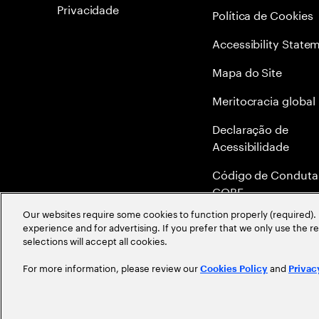
Privacidade
Política de Cookies
Accessibility State
Mapa do Site
Meritocracia global
Declaração de
Acessibilidade
Código de Conduta
COBE
Our websites require some cookies to function properly (required). 
Canal de Denúncia 
experience and for advertising. If you prefer that we only use the 
Ethics Helpline
selections will accept all cookies.
For more information, please review our
and
Cookies Policy
Privac
©
2026
Accenture. All Rights Reserved.