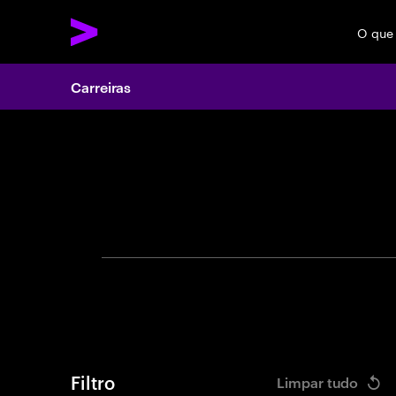
O que
Carreiras
Search 
U
Filtro
Limpar tudo