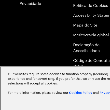
Privacidade
Política de Cookies
Accessibility State
Mapa do Site
Meritocracia global
Declaração de
Acessibilidade
Código de Conduta
COBE
Our websites require some cookies to function properly (required). 
Canal de Denúncia 
experience and for advertising. If you prefer that we only use the 
Ethics Helpline
selections will accept all cookies.
For more information, please review our
and
Cookies Policy
Privac
©
2026
Accenture. All Rights Reserved.