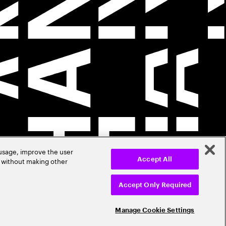
 usage, improve the user
r without making other
Accept All
Accept Only Required
Manage Cookie Settings