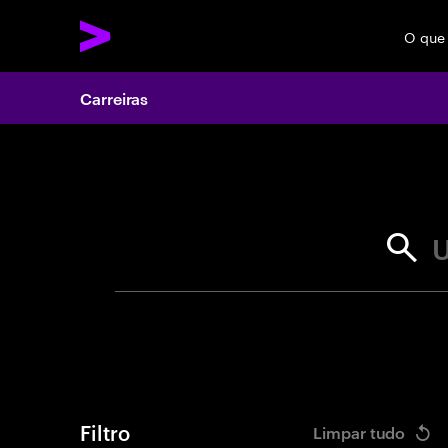
O que
Carreiras
Search 
U
Filtro
Limpar tudo