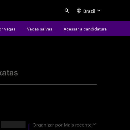
Brazil
Search
or vagas
Vagas salvas
Acessar a candidatura
centure
xatas
Resultados
Organizar por
Mais recente