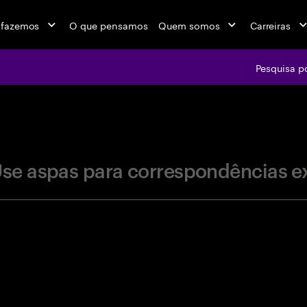
 fazemos
O que pensamos
Quem somos
Carreiras
Pesquisa p
jobs at Ac
se aspas para correspondências e