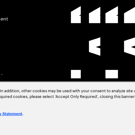
ment
 -
In addition, other cookies may be used with your consent to analyze site
–
required cookies, please select ‘Accept Only Required’, closing this banne
.
y Statement