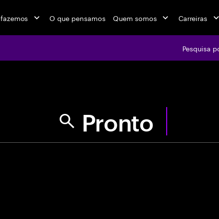
 fazemos
O que pensamos
Quem somos
Carreiras
Pesquisa p
jobs at Ac
Use aspas para