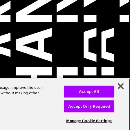
 usage, improve the user
r without making other
Accept All
Accept Only Required
Manage Cookie Settings