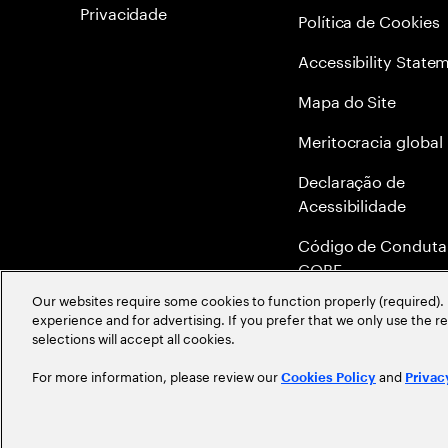
Privacidade
Política de Cookies
Accessibility State
Mapa do Site
Meritocracia global
Declaração de
Acessibilidade
Código de Conduta
COBE
Our websites require some cookies to function properly (required). 
Canal de Denúncia 
experience and for advertising. If you prefer that we only use the 
Ethics Helpline
selections will accept all cookies.
For more information, please review our
and
Cookies Policy
Privac
©
2026
Accenture. All Rights Reserved.