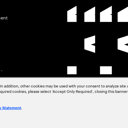
ment
 -
In addition, other cookies may be used with your consent to analyze site
–
required cookies, please select ‘Accept Only Required’, closing this banne
.
y Statement