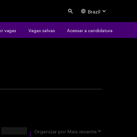
Brazil
Search
or vagas
Vagas salvas
Acessar a candidatura
centure
 correspondências exatas
Resultados
Organizar por
Mais recente