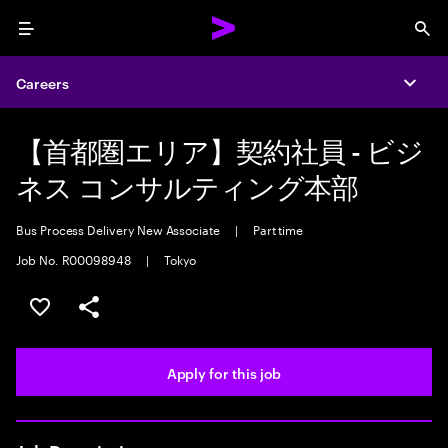
Menu
Sea
Careers
Expa
【首都圏エリア】契約社員 - ビジ
ネス コンサルティング本部
Bus Process Delivery New Associate
|
Part time
Job No. R00098948
|
Tokyo
Save this job
Share this job
Apply for this job