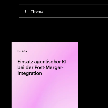
Thema
BLOG
Einsatz agentischer KI
bei der Post-Merger-
Integration
Nutzen Sie age
Innovation Ihr
in der Integrat
nächsten Fusi
zu optimieren 