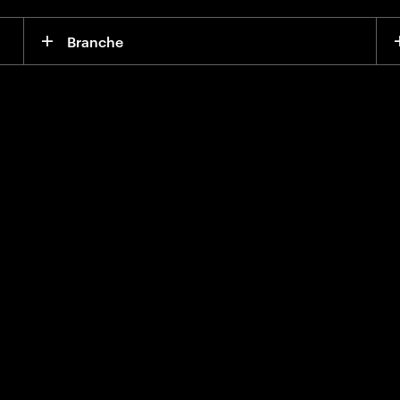
Branche
ntische KI, um die
es Betriebsmodells
ionsphase Ihrer
on oder Übernahme
und erschließen Sie