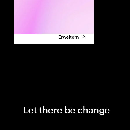
dabei Alpha-Po
Erweitern
Let there be change