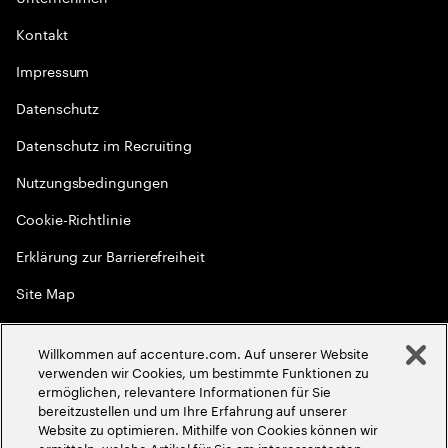
Kontakt
Impressum
Datenschutz
Datenschutz im Recruiting
Nutzungsbedingungen
Cookie-Richtlinie
Erklärung zur Barrierefreiheit
Site Map
Globale Meritokratie
Willkommen auf accenture.com. Auf unserer Website
©
2026
Accenture. Alle Rechte vorbehalten
verwenden wir Cookies, um bestimmte Funktionen zu
ermöglichen, relevantere Informationen für Sie
bereitzustellen und um Ihre Erfahrung auf unserer
Website zu optimieren. Mithilfe von Cookies können wir
ermitteln, welche Artikel für Sie am interessantesten