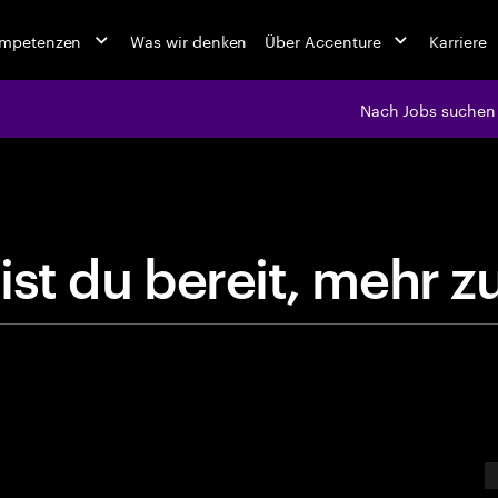
ompetenzen
Was wir denken
Über Accenture
Karriere
Nach Jobs suchen
jobs at Ac
B
i
s
t
d
u
b
e
r
e
i
t
,
m
e
E