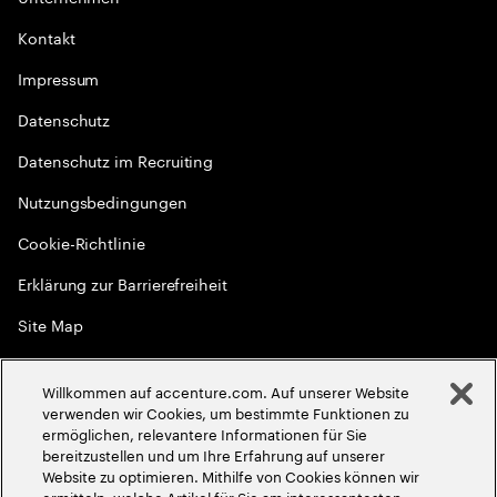
Kontakt
Impressum
Datenschutz
Datenschutz im Recruiting
Nutzungsbedingungen
Cookie-Richtlinie
Erklärung zur Barrierefreiheit
Site Map
Globale Meritokratie
Willkommen auf accenture.com. Auf unserer Website
©
2026
Accenture. Alle Rechte vorbehalten
verwenden wir Cookies, um bestimmte Funktionen zu
ermöglichen, relevantere Informationen für Sie
bereitzustellen und um Ihre Erfahrung auf unserer
Website zu optimieren. Mithilfe von Cookies können wir
ermitteln, welche Artikel für Sie am interessantesten