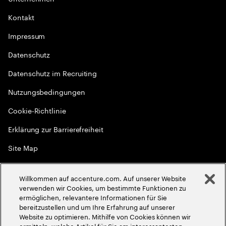
Kontakt
Impressum
Datenschutz
Datenschutz im Recruiting
Nutzungsbedingungen
Cookie-Richtlinie
Erklärung zur Barrierefreiheit
Site Map
Globale Meritokratie
Willkommen auf accenture.com. Auf unserer Website
©
2026
Accenture. Alle Rechte vorbehalten
verwenden wir Cookies, um bestimmte Funktionen zu
ermöglichen, relevantere Informationen für Sie
bereitzustellen und um Ihre Erfahrung auf unserer
Website zu optimieren. Mithilfe von Cookies können wir
ermitteln, welche Artikel für Sie am interessantesten