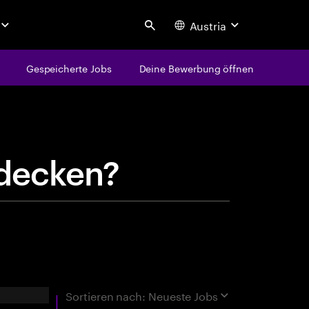
Austria
Search
Gespeicherte Jobs
Deine Bewerbung öffnen
centure
d
e
c
k
e
n
?
rgebnisse
Sortieren nach:
Neueste Jobs