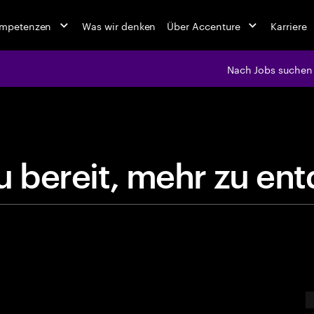
ompetenzen
Was wir denken
Über Accenture
Karriere
Nach Jobs suchen
jobs at Ac
u
b
e
r
e
i
t
,
m
e
h
r
z
u
e
n
t
E