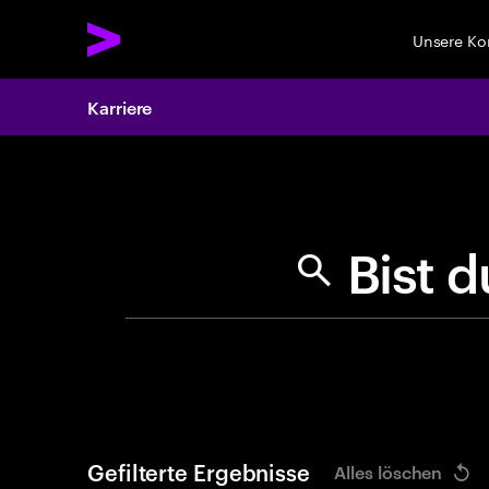
Unsere K
Karriere
Search 
B
i
s
t
d
Gefilterte Ergebnisse
Alles löschen