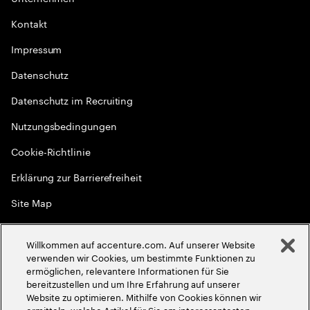
Kontakt
Impressum
Datenschutz
Datenschutz im Recruiting
Nutzungsbedingungen
Cookie-Richtlinie
Erklärung zur Barrierefreiheit
Site Map
Globale Meritokratie
Willkommen auf accenture.com. Auf unserer Website
©
2026
Accenture. Alle Rechte vorbehalten
verwenden wir Cookies, um bestimmte Funktionen zu
ermöglichen, relevantere Informationen für Sie
bereitzustellen und um Ihre Erfahrung auf unserer
Website zu optimieren. Mithilfe von Cookies können wir
ermitteln, welche Artikel für Sie am interessantesten