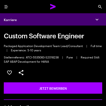
Menu
Sea
Karriere
Expa
Custom Software Engineer
Packaged Application Development Team Lead/Consultant
|
Full time
|
Experience: 5-10 years
Stellenreferenz: ATCI-5535083-S2018238
|
Pune
|
Required Skill:
SAP ABAP Development for HANA
JOB SPEICHERN
Teilen
JETZT BEWERBEN