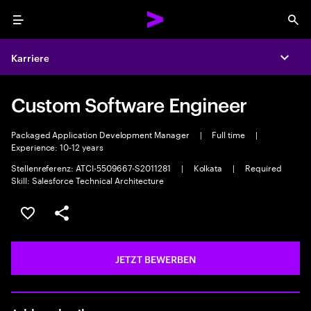
Menu
Sea
Karriere
Expa
Custom Software Engineer
Packaged Application Development Manager
|
Full time
|
Experience: 10-12 years
Stellenreferenz: ATCI-5509667-S2011281
|
Kolkata
|
Required
Skill: Salesforce Technical Architecture
JOB SPEICHERN
Teilen
JETZT BEWERBEN