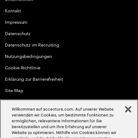
Kontakt
Impressum
Datenschutz
Datenschutz im Recruiting
Nutzungsbedingungen
Cookie-Richtlinie
Erklärung zur Barrierefreiheit
Site Map
Globale Meritokratie
Willkommen auf accenture.com. Auf unserer Website
©
2026
Accenture. Alle Rechte vorbehalten
verwenden wir Cookies, um bestimmte Funktionen zu
ermöglichen, relevantere Informationen für Sie
bereitzustellen und um Ihre Erfahrung auf unserer
Website zu optimieren. Mithilfe von Cookies können wir
ermitteln, welche Artikel für Sie am interessantesten