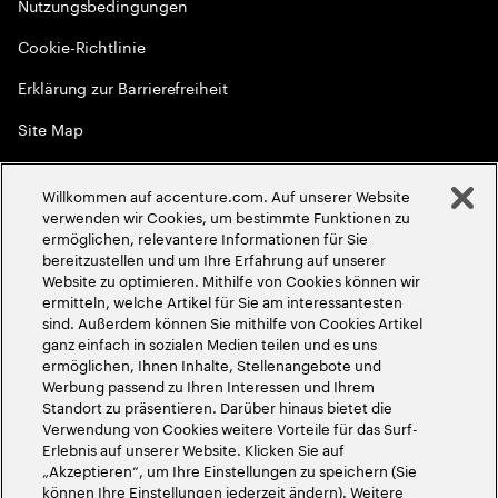
Nutzungsbedingungen
Cookie-Richtlinie
Erklärung zur Barrierefreiheit
Site Map
Globale Meritokratie
Willkommen auf accenture.com. Auf unserer Website
©
2026
Accenture. Alle Rechte vorbehalten
verwenden wir Cookies, um bestimmte Funktionen zu
ermöglichen, relevantere Informationen für Sie
bereitzustellen und um Ihre Erfahrung auf unserer
Website zu optimieren. Mithilfe von Cookies können wir
ermitteln, welche Artikel für Sie am interessantesten
sind. Außerdem können Sie mithilfe von Cookies Artikel
ganz einfach in sozialen Medien teilen und es uns
ermöglichen, Ihnen Inhalte, Stellenangebote und
Werbung passend zu Ihren Interessen und Ihrem
Standort zu präsentieren. Darüber hinaus bietet die
Verwendung von Cookies weitere Vorteile für das Surf-
Erlebnis auf unserer Website. Klicken Sie auf
„Akzeptieren“, um Ihre Einstellungen zu speichern (Sie
können Ihre Einstellungen jederzeit ändern). Weitere