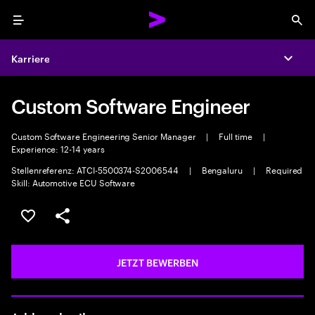
Menu
Sea
Karriere
Expa
Custom Software Engineer
Custom Software Engineering Senior Manager
|
Full time
|
Experience: 12-14 years
Stellenreferenz: ATCI-5500374-S2006544
|
Bengaluru
|
Required
Skill: Automotive ECU Software
JOB SPEICHERN
Teilen
JETZT BEWERBEN