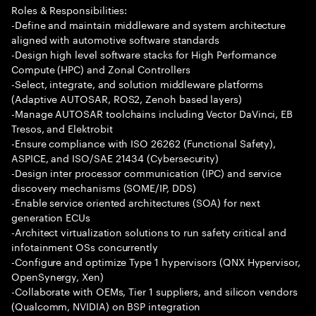
Roles & Responsibilities:
-Define and maintain middleware and system architecture
aligned with automotive software standards
-Design high level software stacks for High Performance
Compute (HPC) and Zonal Controllers
-Select, integrate, and solution middleware platforms
(Adaptive AUTOSAR, ROS2, Zenoh based layers)
-Manage AUTOSAR toolchains including Vector DaVinci, EB
Tresos, and Elektrobit
-Ensure compliance with ISO 26262 (Functional Safety),
ASPICE, and ISO/SAE 21434 (Cybersecurity)
-Design inter processor communication (IPC) and service
discovery mechanisms (SOME/IP, DDS)
-Enable service oriented architectures (SOA) for next
generation ECUs
-Architect virtualization solutions to run safety critical and
infotainment OSs concurrently
-Configure and optimize Type 1 hypervisors (QNX Hypervisor,
OpenSynergy, Xen)
-Collaborate with OEMs, Tier 1 suppliers, and silicon vendors
(Qualcomm, NVIDIA) on BSP integration