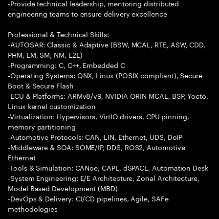
-Provide technical leadership, mentoring distributed
engineering teams to ensure delivery excellence
Professional & Technical Skills:
-AUTOSAR: Classic & Adaptive (BSW, MCAL, RTE, ASW, CDD,
PHM, EM, SM, NM, E2E)
-Programming: C, C++, Embedded C
-Operating Systems: QNX, Linux (POSIX compliant), Secure
Boot & Secure Flash
-ECU & Platforms: ARMv8/v9, NVIDIA ORIN MCAL, BSP, Yocto,
Linux kernel customization
-Virtualization: Hypervisors, VirtIO drivers, CPU pinning,
memory partitioning
-Automotive Protocols: CAN, LIN, Ethernet, UDS, DoIP
-Middleware & SOA: SOME/IP, DDS, ROS2, Automotive
Ethernet
-Tools & Simulation: CANoe, CAPL, dSPACE, Automation Desk
-System Engineering: E/E Architecture, Zonal Architecture,
Model Based Development (MBD)
-DevOps & Delivery: CI/CD pipelines, Agile, SAFe
methodologies