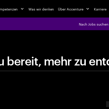
ompetenzen
Was wir denken
Über Accenture
Karriere
Nach Jobs suchen
jobs at Ac
t
d
u
b
e
r
e
i
t
,
m
e
h
r
z
u
E