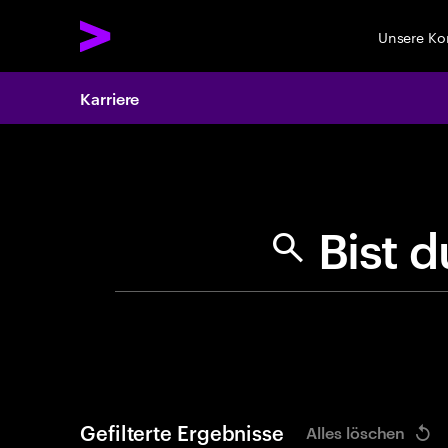
Unsere K
Karriere
Search 
B
i
s
Gefilterte Ergebnisse
Alles löschen