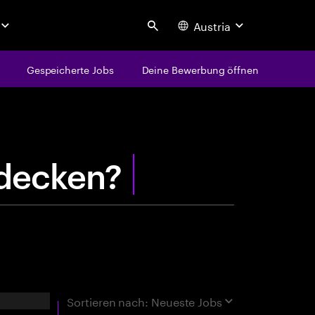
Austria
Search
Gespeicherte Jobs
Deine Bewerbung öffnen
centure
e
n
t
d
e
rgebnisse
Sortieren nach:
Neueste Jobs