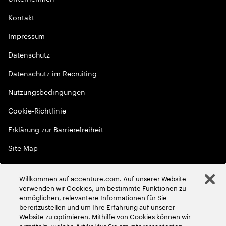
Kontakt
Impressum
Datenschutz
Datenschutz im Recruiting
Nutzungsbedingungen
Cookie-Richtlinie
Erklärung zur Barrierefreiheit
Site Map
Globale Meritokratie
Willkommen auf accenture.com. Auf unserer Website
©
2026
Accenture. Alle Rechte vorbehalten
verwenden wir Cookies, um bestimmte Funktionen zu
ermöglichen, relevantere Informationen für Sie
bereitzustellen und um Ihre Erfahrung auf unserer
Website zu optimieren. Mithilfe von Cookies können wir
ermitteln, welche Artikel für Sie am interessantesten