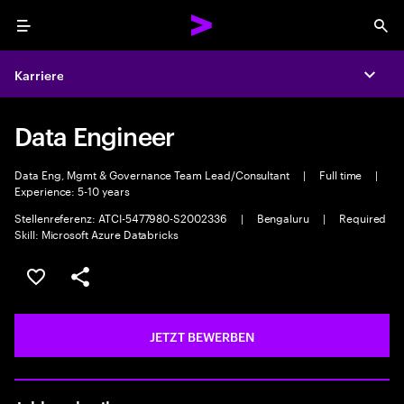
Menu
Sea
Karriere
Expa
Data Engineer
Data Eng, Mgmt & Governance Team Lead/Consultant
|
Full time
|
Experience: 5-10 years
Stellenreferenz: ATCI-5477980-S2002336
|
Bengaluru
|
Required
Skill: Microsoft Azure Databricks
JOB SPEICHERN
Teilen
JETZT BEWERBEN