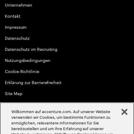
Unternehmen
Kontakt
Impressum
Datenschutz
Datenschutz im Recruiting
Nutzungsbedingungen
Cookie-Richtlinie
Erklärung zur Barrierefreiheit
Site Map
Globale Meritokratie
Willkommen auf accenture.com. Auf unserer Website
©
2026
Accenture. Alle Rechte vorbehalten
verwenden wir Cookies, um bestimmte Funktionen zu
ermöglichen, relevantere Informationen für Sie
bereitzustellen und um Ihre Erfahrung auf unserer
Website zu optimieren. Mithilfe von Cookies können wir