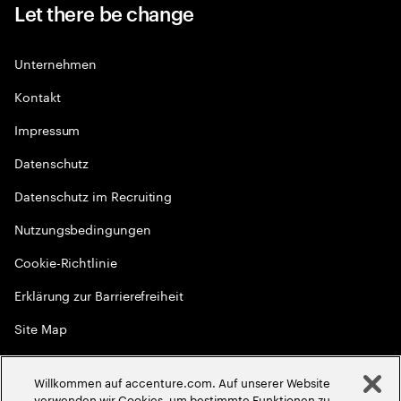
Let there be change
Unternehmen
Kontakt
Impressum
Datenschutz
Datenschutz im Recruiting
Nutzungsbedingungen
Cookie-Richtlinie
Erklärung zur Barrierefreiheit
Site Map
Globale Meritokratie
Willkommen auf accenture.com. Auf unserer Website
©
2026
Accenture. Alle Rechte vorbehalten
verwenden wir Cookies, um bestimmte Funktionen zu