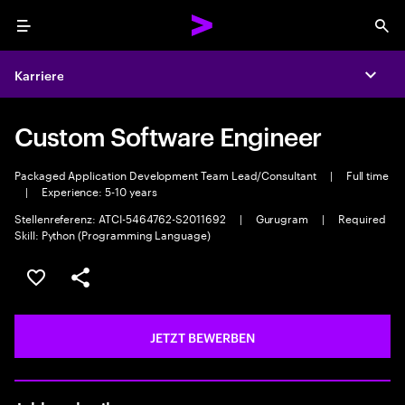
Menu
Sea
Karriere
Expa
Custom Software Engineer
Packaged Application Development Team Lead/Consultant
|
Full time
|
Experience: 5-10 years
Stellenreferenz: ATCI-5464762-S2011692
|
Gurugram
|
Required
Skill: Python (Programming Language)
JOB SPEICHERN
Teilen
JETZT BEWERBEN