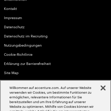
Kontakt
Impressum
Datenschutz
Datenschutz im Recruiting
Nutzungsbedingungen
Cookie-Richtlinie
Erklärung zur Barrierefreiheit
Site Map
Globale Meritokratie
Willkommen auf accenture.com. Auf unserer Website
©
2026
Accenture. Alle Rechte vorbehalten
verwenden wir Cookies, um bestimmte Funktionen zu
ermöglichen, relevantere Informationen für Sie
bereitzustellen und um Ihre Erfahrung auf unserer
Website zu optimieren. Mithilfe von Cookies können wir
ermitteln, welche Artikel für Sie am interessantesten