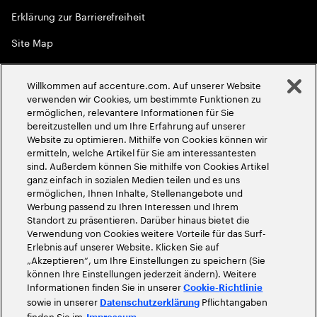
Erklärung zur Barrierefreiheit
Site Map
Globale Meritokratie
Willkommen auf accenture.com. Auf unserer Website
©
2026
Accenture. Alle Rechte vorbehalten
verwenden wir Cookies, um bestimmte Funktionen zu
ermöglichen, relevantere Informationen für Sie
bereitzustellen und um Ihre Erfahrung auf unserer
Website zu optimieren. Mithilfe von Cookies können wir
ermitteln, welche Artikel für Sie am interessantesten
sind. Außerdem können Sie mithilfe von Cookies Artikel
ganz einfach in sozialen Medien teilen und es uns
ermöglichen, Ihnen Inhalte, Stellenangebote und
Werbung passend zu Ihren Interessen und Ihrem
Standort zu präsentieren. Darüber hinaus bietet die
Verwendung von Cookies weitere Vorteile für das Surf-
Erlebnis auf unserer Website. Klicken Sie auf
„Akzeptieren“, um Ihre Einstellungen zu speichern (Sie
können Ihre Einstellungen jederzeit ändern). Weitere
Informationen finden Sie in unserer
Cookie-Richtlinie
sowie in unserer
Pflichtangaben
Datenschutzerklärung
finden Sie im