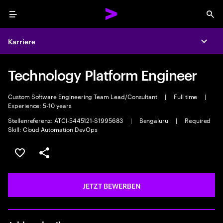
Menu
Sea
Karriere
Expa
Technology Platform Engineer
Custom Software Engineering Team Lead/Consultant
|
Full time
|
Experience: 5-10 years
Stellenreferenz: ATCI-5445121-S1995683
|
Bengaluru
|
Required
Skill: Cloud Automation DevOps
JOB SPEICHERN
Teilen
JETZT BEWERBEN