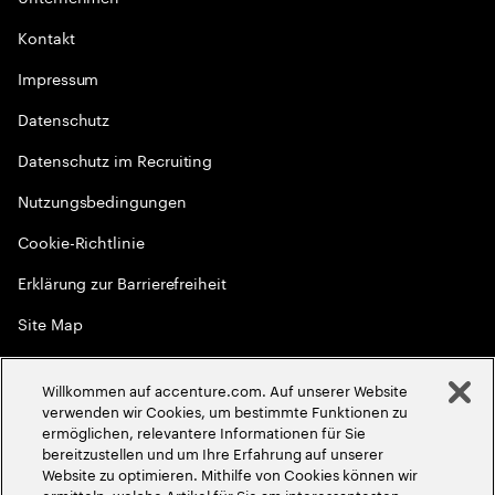
Kontakt
Impressum
Datenschutz
Datenschutz im Recruiting
Nutzungsbedingungen
Cookie-Richtlinie
Erklärung zur Barrierefreiheit
Site Map
Globale Meritokratie
Willkommen auf accenture.com. Auf unserer Website
©
2026
Accenture. Alle Rechte vorbehalten
verwenden wir Cookies, um bestimmte Funktionen zu
ermöglichen, relevantere Informationen für Sie
bereitzustellen und um Ihre Erfahrung auf unserer
Website zu optimieren. Mithilfe von Cookies können wir
ermitteln, welche Artikel für Sie am interessantesten