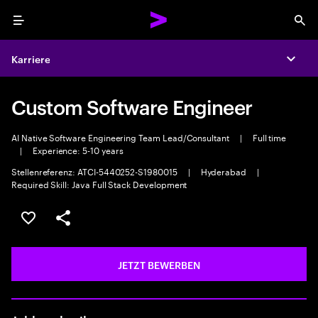
Menu
Sea
Karriere
Expa
Custom Software Engineer
AI Native Software Engineering Team Lead/Consultant
|
Full time
|
Experience: 5-10 years
Stellenreferenz: ATCI-5440252-S1980015
|
Hyderabad
|
Required Skill: Java Full Stack Development
JOB SPEICHERN
Teilen
JETZT BEWERBEN