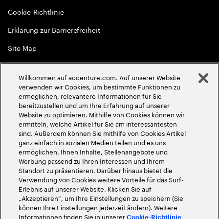
Cookie-Richtlinie
Erklärung zur Barrierefreiheit
Site Map
Globale Meritokratie
Willkommen auf accenture.com. Auf unserer Website
©
2026
Accenture. Alle Rechte vorbehalten
verwenden wir Cookies, um bestimmte Funktionen zu
ermöglichen, relevantere Informationen für Sie
bereitzustellen und um Ihre Erfahrung auf unserer
Website zu optimieren. Mithilfe von Cookies können wir
ermitteln, welche Artikel für Sie am interessantesten
sind. Außerdem können Sie mithilfe von Cookies Artikel
ganz einfach in sozialen Medien teilen und es uns
ermöglichen, Ihnen Inhalte, Stellenangebote und
Werbung passend zu Ihren Interessen und Ihrem
Standort zu präsentieren. Darüber hinaus bietet die
Verwendung von Cookies weitere Vorteile für das Surf-
Erlebnis auf unserer Website. Klicken Sie auf
„Akzeptieren“, um Ihre Einstellungen zu speichern (Sie
können Ihre Einstellungen jederzeit ändern). Weitere
Informationen finden Sie in unserer
Cookie-Richtlinie