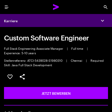
Menu
Sea
Karriere
Expa
Custom Software Engineer
Full Stack Engineering Associate Manager
|
Full time
|
Experience: 5-10 years
Stellenreferenz: ATCI-5439028-S1980310
|
Chennai
|
Required
Skill: Java Full Stack Development
JOB SPEICHERN
Teilen
JETZT BEWERBEN