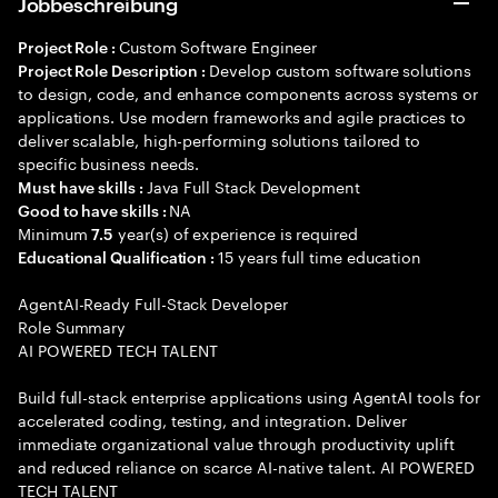
Jobbeschreibung
Custom Software Engineer
Project Role :
Develop custom software solutions
Project Role Description :
to design, code, and enhance components across systems or
applications. Use modern frameworks and agile practices to
deliver scalable, high-performing solutions tailored to
specific business needs.
Java Full Stack Development
Must have skills :
NA
Good to have skills :
Minimum
year(s) of experience is required
7.5
15 years full time education
Educational Qualification :
AgentAI-Ready Full-Stack Developer
Role Summary
AI POWERED TECH TALENT
Build full-stack enterprise applications using AgentAI tools for
accelerated coding, testing, and integration. Deliver
immediate organizational value through productivity uplift
and reduced reliance on scarce AI-native talent. AI POWERED
TECH TALENT