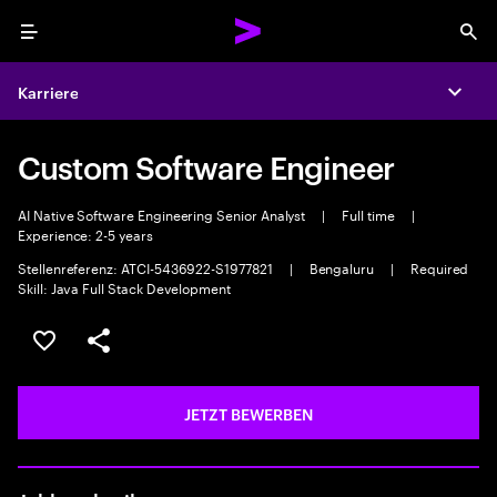
Menu
Sea
Karriere
Expa
Custom Software Engineer
AI Native Software Engineering Senior Analyst
|
Full time
|
Experience: 2-5 years
Stellenreferenz: ATCI-5436922-S1977821
|
Bengaluru
|
Required
Skill: Java Full Stack Development
JOB SPEICHERN
Teilen
JETZT BEWERBEN