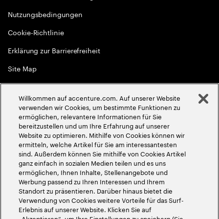
Nutzungsbedingungen
Cookie-Richtlinie
Erklärung zur Barrierefreiheit
Site Map
Globale Meritokratie
Willkommen auf accenture.com. Auf unserer Website
©
2026
Accenture. Alle Rechte vorbehalten
verwenden wir Cookies, um bestimmte Funktionen zu
ermöglichen, relevantere Informationen für Sie
bereitzustellen und um Ihre Erfahrung auf unserer
Website zu optimieren. Mithilfe von Cookies können wir
ermitteln, welche Artikel für Sie am interessantesten
sind. Außerdem können Sie mithilfe von Cookies Artikel
ganz einfach in sozialen Medien teilen und es uns
ermöglichen, Ihnen Inhalte, Stellenangebote und
Werbung passend zu Ihren Interessen und Ihrem
Standort zu präsentieren. Darüber hinaus bietet die
Verwendung von Cookies weitere Vorteile für das Surf-
Erlebnis auf unserer Website. Klicken Sie auf
„Akzeptieren“, um Ihre Einstellungen zu speichern (Sie