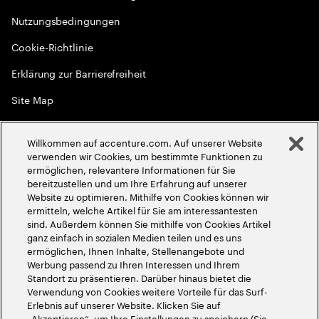
Nutzungsbedingungen
Cookie-Richtlinie
Erklärung zur Barrierefreiheit
Site Map
Globale Meritokratie
Willkommen auf accenture.com. Auf unserer Website
©
2026
Accenture. Alle Rechte vorbehalten
verwenden wir Cookies, um bestimmte Funktionen zu
ermöglichen, relevantere Informationen für Sie
bereitzustellen und um Ihre Erfahrung auf unserer
Website zu optimieren. Mithilfe von Cookies können wir
ermitteln, welche Artikel für Sie am interessantesten
sind. Außerdem können Sie mithilfe von Cookies Artikel
ganz einfach in sozialen Medien teilen und es uns
ermöglichen, Ihnen Inhalte, Stellenangebote und
Werbung passend zu Ihren Interessen und Ihrem
Standort zu präsentieren. Darüber hinaus bietet die
Verwendung von Cookies weitere Vorteile für das Surf-
Erlebnis auf unserer Website. Klicken Sie auf
„Akzeptieren“, um Ihre Einstellungen zu speichern (Sie