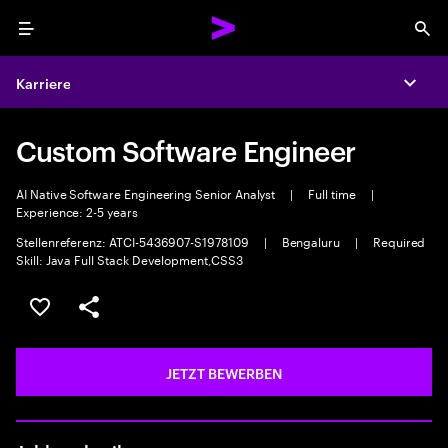
Menu
Sea
Karriere
Expa
Custom Software Engineer
AI Native Software Engineering Senior Analyst
|
Full time
|
Experience: 2-5 years
Stellenreferenz: ATCI-5436907-S1978109
|
Bengaluru
|
Required
Skill: Java Full Stack Development,CSS3
JOB SPEICHERN
Teilen
JETZT BEWERBEN