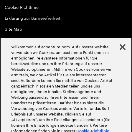
Cookie-Richtlinie
Erklärung zur Barrierefreiheit
Site Map
Globale Meritokratie
Willkommen auf accenture.com. Auf unserer Website
©
2026
Accenture. Alle Rechte vorbehalten
verwenden wir Cookies, um bestimmte Funktionen zu
ermöglichen, relevantere Informationen für Sie
bereitzustellen und um Ihre Erfahrung auf unserer
Website zu optimieren. Mithilfe von Cookies können wir
ermitteln, welche Artikel für Sie am interessantesten
sind. Außerdem können Sie mithilfe von Cookies Artikel
ganz einfach in sozialen Medien teilen und es uns
ermöglichen, Ihnen Inhalte, Stellenangebote und
Werbung passend zu Ihren Interessen und Ihrem
Standort zu präsentieren. Darüber hinaus bietet die
Verwendung von Cookies weitere Vorteile für das Surf-
Erlebnis auf unserer Website. Klicken Sie auf
„Akzeptieren“, um Ihre Einstellungen zu speichern (Sie
können Ihre Einstellungen jederzeit ändern). Weitere
Informationen finden Sie in unserer
Cookie-Richtlinie