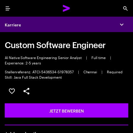
Menu
Sea
Karriere
Expa
Custom Software Engineer
AI Native Software Engineering Senior Analyst
|
Full time
|
Experience: 2-5 years
Stellenreferenz: ATCI-5436534-S1978357
|
Chennai
|
Required
Skill: Java Full Stack Development
JOB SPEICHERN
Teilen
JETZT BEWERBEN