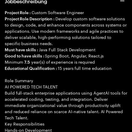
Jobbeschreibung
Custom Software Engineer
Project Role :
Develop custom software solutions
Project Role Description :
to design, code, and enhance components across systems or
applications. Use modern frameworks and agile practices to
deliver scalable, high-performing solutions tailored to
specific business needs.
Java Full Stack Development
Must have skills :
Spring Boot, Angular, React.js
Good to have skills :
Minimum
year(s) of experience is required
7.5
15 years full time education
Educational Qualification :
Role Summary
AI POWERED TECH TALENT
Build full-stack enterprise applications using AgentAI tools for
accelerated coding, testing, and integration. Deliver
immediate organizational value through productivity uplift
and reduced reliance on scarce AI-native talent. AI Powered
Tech Talent.
Key Responsibilities
Hands-on Development