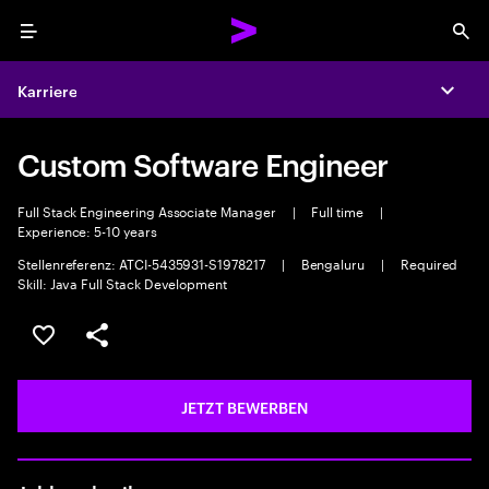
Menu
Sea
Karriere
Expa
Custom Software Engineer
Full Stack Engineering Associate Manager
|
Full time
|
Experience: 5-10 years
Stellenreferenz: ATCI-5435931-S1978217
|
Bengaluru
|
Required
Skill: Java Full Stack Development
JOB SPEICHERN
Teilen
JETZT BEWERBEN