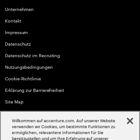
Unternehmen
Kontakt
Impressum
Datenschutz
Datenschutz im Recruiting
Nutzungsbedingungen
Cookie-Richtlinie
Erklärung zur Barrierefreiheit
Site Map
Globale Meritokratie
Willkommen auf accenture.com. Auf unserer Website
©
2026
Accenture. Alle Rechte vorbehalten
verwenden wir Cookies, um bestimmte Funktionen zu
ermöglichen, relevantere Informationen für Sie
bereitzustellen und um Ihre Erfahrung auf unserer