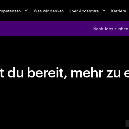
ompetenzen
Was wir denken
Über Accenture
Karriere
Nach Jobs suchen
jobs at Ac
B
i
s
t
d
u
b
e
r
e
i
t
,
m
e
h
E