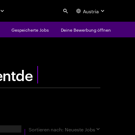
Austria
Search
Gespeicherte Jobs
Deine Bewerbung öffnen
centure
r
rgebnisse
Sortieren nach:
Neueste Jobs