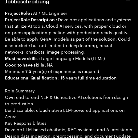
Jobbeschreibung
AI / ML Engineer
Project Role :
Develops applications and systems
Project Role Description :
that utilize AI tools, Cloud AI services, with proper cloud or
on-prem application pipeline with production ready quality.
Be able to apply GenAI models as part of the solution. Could
also include but not limited to deep learning, neural
networks, chatbots, image processing.
Large Language Models (LLMs)
Must have skills :
NA
Good to have skills :
Minimum
year(s) of experience is required
7.5
15 years full time education
Educational Qualification :
Role Summary
Own end-to-end NLP & Generative AI solutions from design
to production
Build scalable, cloud-native LLM-powered applications on
Azure
Key Responsibilities
Develop LLM-based chatbots, RAG systems, and AI assistants
Design data ingestion, preprocessing, and document update