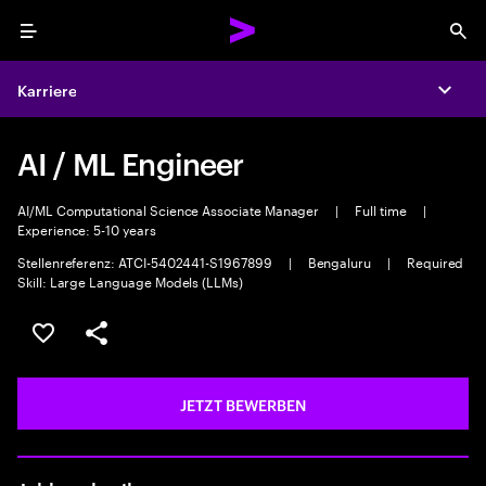
Menu
Sea
Karriere
Expa
AI / ML Engineer
AI/ML Computational Science Associate Manager
|
Full time
|
Experience: 5-10 years
Stellenreferenz: ATCI-5402441-S1967899
|
Bengaluru
|
Required
Skill: Large Language Models (LLMs)
JOB SPEICHERN
Teilen
JETZT BEWERBEN