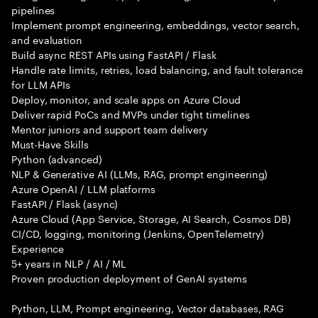
pipelines
Implement prompt engineering, embeddings, vector search,
and evaluation
Build async REST APIs using FastAPI / Flask
Handle rate limits, retries, load balancing, and fault tolerance
for LLM APIs
Deploy, monitor, and scale apps on Azure Cloud
Deliver rapid PoCs and MVPs under tight timelines
Mentor juniors and support team delivery
Must-Have Skills
Python (advanced)
NLP & Generative AI (LLMs, RAG, prompt engineering)
Azure OpenAI / LLM platforms
FastAPI / Flask (async)
Azure Cloud (App Service, Storage, AI Search, Cosmos DB)
CI/CD, logging, monitoring (Jenkins, OpenTelemetry)
Experience
5+ years in NLP / AI / ML
Proven production deployment of GenAI systems
Python, LLM, Prompt engineering, Vector databases, RAG