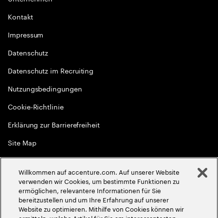
Kontakt
Impressum
Datenschutz
Datenschutz im Recruiting
Nutzungsbedingungen
Cookie-Richtlinie
Erklärung zur Barrierefreiheit
Site Map
Globale Meritokratie
Willkommen auf accenture.com. Auf unserer Website
©
2026
Accenture. Alle Rechte vorbehalten
verwenden wir Cookies, um bestimmte Funktionen zu
ermöglichen, relevantere Informationen für Sie
bereitzustellen und um Ihre Erfahrung auf unserer
Website zu optimieren. Mithilfe von Cookies können wir
ermitteln, welche Artikel für Sie am interessantesten