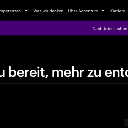
ompetenzen
Was wir denken
Über Accenture
Karriere
Nach Jobs suchen
jobs at Ac
u
b
e
r
e
i
t
,
m
e
h
r
z
u
e
n
t
E