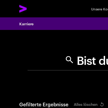
Unsere K
Karriere
Search 
B
i
s
t
d
Gefilterte Ergebnisse
Alles löschen