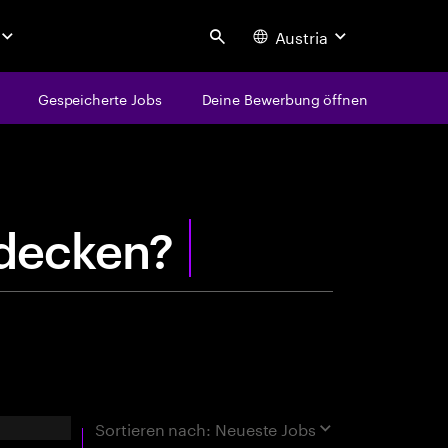
Austria
Search
Gespeicherte Jobs
Deine Bewerbung öffnen
centure
d
e
c
k
e
n
?
rgebnisse
Sortieren nach:
Neueste Jobs