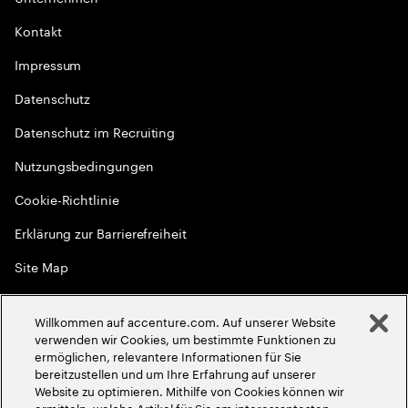
Kontakt
Impressum
Datenschutz
Datenschutz im Recruiting
Nutzungsbedingungen
Cookie-Richtlinie
Erklärung zur Barrierefreiheit
Site Map
Globale Meritokratie
Willkommen auf accenture.com. Auf unserer Website
©
2026
Accenture. Alle Rechte vorbehalten
verwenden wir Cookies, um bestimmte Funktionen zu
ermöglichen, relevantere Informationen für Sie
bereitzustellen und um Ihre Erfahrung auf unserer
Website zu optimieren. Mithilfe von Cookies können wir
ermitteln, welche Artikel für Sie am interessantesten