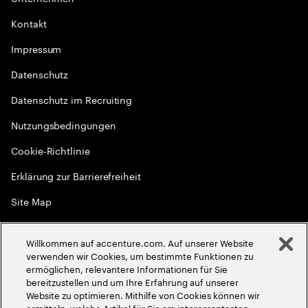
Kontakt
Impressum
Datenschutz
Datenschutz im Recruiting
Nutzungsbedingungen
Cookie-Richtlinie
Erklärung zur Barrierefreiheit
Site Map
Globale Meritokratie
Willkommen auf accenture.com. Auf unserer Website
©
2026
Accenture. Alle Rechte vorbehalten
verwenden wir Cookies, um bestimmte Funktionen zu
ermöglichen, relevantere Informationen für Sie
bereitzustellen und um Ihre Erfahrung auf unserer
Website zu optimieren. Mithilfe von Cookies können wir
ermitteln, welche Artikel für Sie am interessantesten