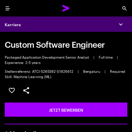
Menu
Sea
Karriere
Expa
Custom Software Engineer
Packaged Application Development Senior Analyst
|
Full time
|
Experience: 2-5 years
Stellenreferenz: ATCI-5265392-S1926612
|
Bengaluru
|
Required
Skill: Machine Learning (ML)
JOB SPEICHERN
Teilen
JETZT BEWERBEN