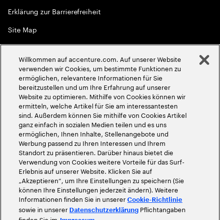
Erklärung zur Barrierefreiheit
Site Map
Globale Meritokratie
Willkommen auf accenture.com. Auf unserer Website
©
2026
Accenture. Alle Rechte vorbehalten
verwenden wir Cookies, um bestimmte Funktionen zu
ermöglichen, relevantere Informationen für Sie
bereitzustellen und um Ihre Erfahrung auf unserer
Website zu optimieren. Mithilfe von Cookies können wir
ermitteln, welche Artikel für Sie am interessantesten
sind. Außerdem können Sie mithilfe von Cookies Artikel
ganz einfach in sozialen Medien teilen und es uns
ermöglichen, Ihnen Inhalte, Stellenangebote und
Werbung passend zu Ihren Interessen und Ihrem
Standort zu präsentieren. Darüber hinaus bietet die
Verwendung von Cookies weitere Vorteile für das Surf-
Erlebnis auf unserer Website. Klicken Sie auf
„Akzeptieren“, um Ihre Einstellungen zu speichern (Sie
können Ihre Einstellungen jederzeit ändern). Weitere
Informationen finden Sie in unserer
Cookie-Richtlinie
sowie in unserer
Pflichtangaben
Datenschutzerklärung
finden Sie im