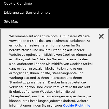
Cookie-Richtlinie
Erklärung zur Barrierefreiheit
Site Map
Globale Meritokratie
Willkommen auf accenture.com. Auf unserer Website
©
2026
Accenture. Alle Rechte vorbehalten
verwenden wir Cookies, um bestimmte Funktionen zu
ermöglichen, relevantere Informationen für Sie
bereitzustellen und um Ihre Erfahrung auf unserer
Website zu optimieren. Mithilfe von Cookies können wir
ermitteln, welche Artikel für Sie am interessantesten
sind. Außerdem können Sie mithilfe von Cookies Artikel
ganz einfach in sozialen Medien teilen und es uns
ermöglichen, Ihnen Inhalte, Stellenangebote und
Werbung passend zu Ihren Interessen und Ihrem
Standort zu präsentieren. Darüber hinaus bietet die
Verwendung von Cookies weitere Vorteile für das Surf-
Erlebnis auf unserer Website. Klicken Sie auf
„Akzeptieren“, um Ihre Einstellungen zu speichern (Sie
können Ihre Einstellungen jederzeit ändern). Weitere
Informationen finden Sie in unserer
Cookie-Richtlinie