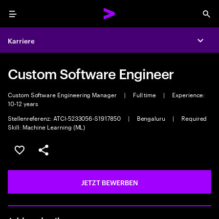
Menu
Sea
Karriere
Expa
Custom Software Engineer
Custom Software Engineering Manager
|
Full time
|
Experience:
10-12 years
Stellenreferenz: ATCI-5233056-S1917850
|
Bengaluru
|
Required
Skill: Machine Learning (ML)
JOB SPEICHERN
Teilen
JETZT BEWERBEN