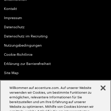
Kontakt
Impressum
Datenschutz
Datenschutz im Recruiting
Nutzungsbedingungen
Cookie-Richtlinie
Erklärung zur Barrierefreiheit
Site Map
Globale Meritokratie
Willkommen auf accenture.com. Auf unserer Website
©
2026
Accenture. Alle Rechte vorbehalten
verwenden wir Cookies, um bestimmte Funktionen zu
ermöglichen, relevantere Informationen für Sie
bereitzustellen und um Ihre Erfahrung auf unserer
Website zu optimieren. Mithilfe von Cookies können wir
ermitteln, welche Artikel für Sie am interessantesten