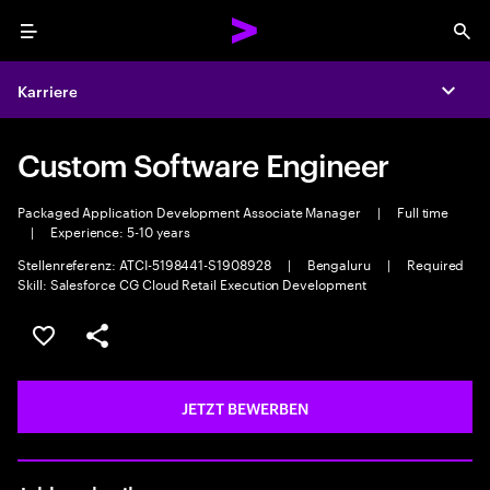
Menu
Sea
Karriere
Expa
Custom Software Engineer
Packaged Application Development Associate Manager
|
Full time
|
Experience: 5-10 years
Stellenreferenz: ATCI-5198441-S1908928
|
Bengaluru
|
Required
Skill: Salesforce CG Cloud Retail Execution Development
JOB SPEICHERN
Teilen
JETZT BEWERBEN