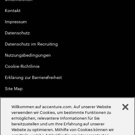
Kontakt
Impressum
Datenschutz
Datenschutz im Recruiting
Nutzungsbedingungen
Cookie-Richtlinie
Erklärung zur Barrierefreiheit
Site Map
Globale Meritokratie
Willkommen auf accenture.com. Auf unserer Website
©
2026
Accenture. Alle Rechte vorbehalten
verwenden wir Cookies, um bestimmte Funktionen zu
ermöglichen, relevantere Informationen für Sie
bereitzustellen und um Ihre Erfahrung auf unserer
Website zu optimieren. Mithilfe von Cookies können wir
ermitteln, welche Artikel für Sie am interessantesten