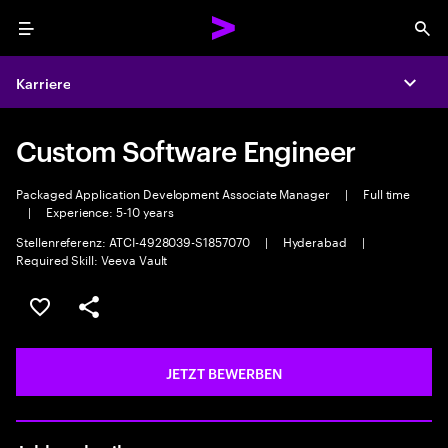
Menu
Sea
Karriere
Expa
Custom Software Engineer
Packaged Application Development Associate Manager
|
Full time
|
Experience: 5-10 years
Stellenreferenz: ATCI-4928039-S1857070
|
Hyderabad
|
Required Skill: Veeva Vault
JOB SPEICHERN
Teilen
JETZT BEWERBEN