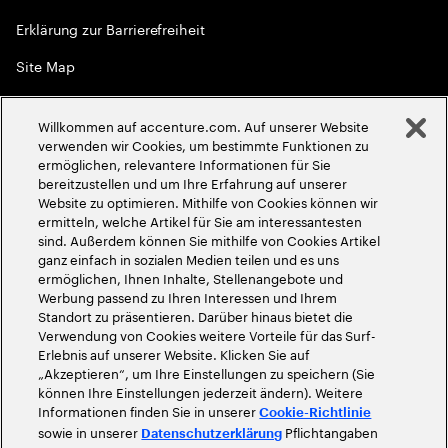
Erklärung zur Barrierefreiheit
Site Map
Globale Meritokratie
Willkommen auf accenture.com. Auf unserer Website
©
2026
Accenture. Alle Rechte vorbehalten
verwenden wir Cookies, um bestimmte Funktionen zu
ermöglichen, relevantere Informationen für Sie
bereitzustellen und um Ihre Erfahrung auf unserer
Website zu optimieren. Mithilfe von Cookies können wir
ermitteln, welche Artikel für Sie am interessantesten
sind. Außerdem können Sie mithilfe von Cookies Artikel
ganz einfach in sozialen Medien teilen und es uns
ermöglichen, Ihnen Inhalte, Stellenangebote und
Werbung passend zu Ihren Interessen und Ihrem
Standort zu präsentieren. Darüber hinaus bietet die
Verwendung von Cookies weitere Vorteile für das Surf-
Erlebnis auf unserer Website. Klicken Sie auf
„Akzeptieren“, um Ihre Einstellungen zu speichern (Sie
können Ihre Einstellungen jederzeit ändern). Weitere
Informationen finden Sie in unserer
Cookie-Richtlinie
sowie in unserer
Pflichtangaben
Datenschutzerklärung