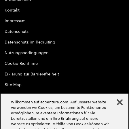
Kontakt
Impressum
Datenschutz
Datenschutz im Recruiting
Nutzungsbedingungen
Cookie-Richtlinie
Erklärung zur Barrierefreiheit
Site Map
Globale Meritokratie
Willkommen auf accenture.com. Auf unserer Website
©
2026
Accenture. Alle Rechte vorbehalten
verwenden wir Cookies, um bestimmte Funktionen zu
ermöglichen, relevantere Informationen für Sie
bereitzustellen und um Ihre Erfahrung auf unserer
Website zu optimieren. Mithilfe von Cookies können wir
ermitteln, welche Artikel für Sie am interessantesten