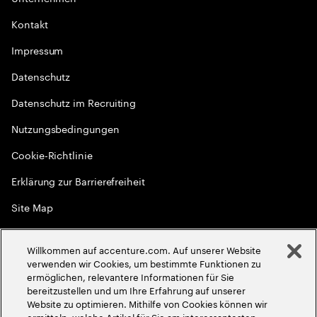
Kontakt
Impressum
Datenschutz
Datenschutz im Recruiting
Nutzungsbedingungen
Cookie-Richtlinie
Erklärung zur Barrierefreiheit
Site Map
Globale Meritokratie
Willkommen auf accenture.com. Auf unserer Website
©
2026
Accenture. Alle Rechte vorbehalten
verwenden wir Cookies, um bestimmte Funktionen zu
ermöglichen, relevantere Informationen für Sie
bereitzustellen und um Ihre Erfahrung auf unserer
Website zu optimieren. Mithilfe von Cookies können wir
ermitteln, welche Artikel für Sie am interessantesten