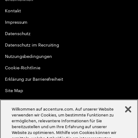
Kontakt
Impressum
Datenschutz
Datenschutz im Recruiting
Nutzungsbedingungen
Cookie-Richtlinie
Erklärung zur Barrierefreiheit
Site Map
Globale Meritokratie
Willkommen auf accenture.com. Auf unserer Website
©
2026
Accenture. Alle Rechte vorbehalten
verwenden wir Cookies, um bestimmte Funktionen zu
ermöglichen, relevantere Informationen für Sie
bereitzustellen und um Ihre Erfahrung auf unserer
Website zu optimieren. Mithilfe von Cookies können wir
ermitteln, welche Artikel für Sie am interessantesten