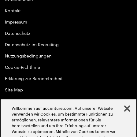
Kontakt
Impressum
Datenschutz
Datenschutz im Recruiting
Nutzungsbedingungen
Cookie-Richtlinie
Erklärung zur Barrierefreiheit
Site Map
Globale Meritokratie
Willkommen auf accenture.com. Auf unserer Website
©
2026
Accenture. Alle Rechte vorbehalten
verwenden wir Cookies, um bestimmte Funktionen zu
ermöglichen, relevantere Informationen für Sie
bereitzustellen und um Ihre Erfahrung auf unserer
Website zu optimieren. Mithilfe von Cookies können wir
ermitteln, welche Artikel für Sie am interessantesten