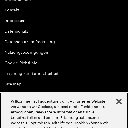
Kontakt
Impressum
Datenschutz
Datenschutz im Recruiting
Nutzungsbedingungen
Cookie-Richtlinie
Erklärung zur Barrierefreiheit
Site Map
Globale Meritokratie
Willkommen auf accenture.com. Auf unserer Website
©
2026
Accenture. Alle Rechte vorbehalten
verwenden wir Cookies, um bestimmte Funktionen zu
ermöglichen, relevantere Informationen für Sie
bereitzustellen und um Ihre Erfahrung auf unserer
Website zu optimieren. Mithilfe von Cookies können wir
ermitteln, welche Artikel für Sie am interessantesten